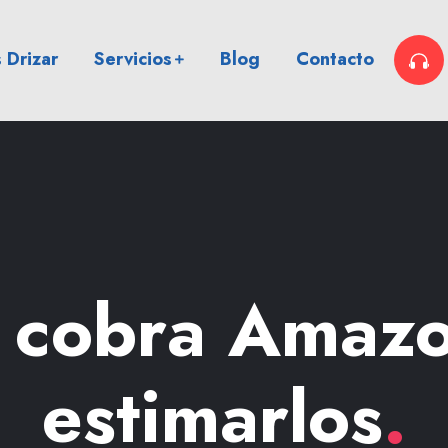
 Drizar
Servicios
Blog
Contacto
 cobra Amaz
estimarlos
.