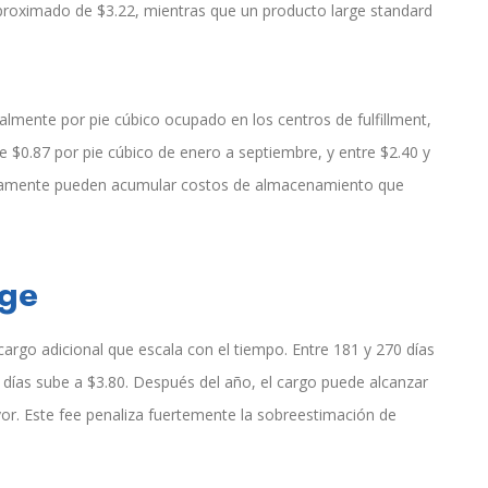
aproximado de $3.22, mientras que un producto large standard
lmente por pie cúbico ocupado en los centros de fulfillment,
$0.87 por pie cúbico de enero a septiembre, y entre $2.40 y
entamente pueden acumular costos de almacenamiento que
rge
rgo adicional que escala con el tiempo. Entre 181 y 270 días
5 días sube a $3.80. Después del año, el cargo puede alcanzar
yor. Este fee penaliza fuertemente la sobreestimación de
.