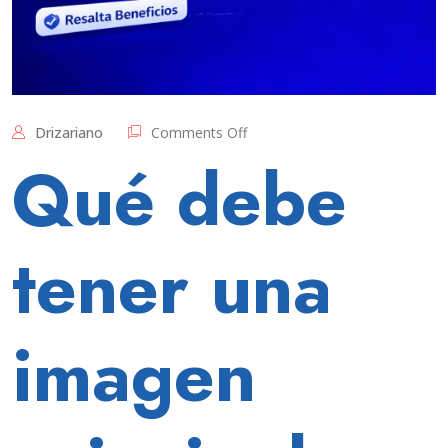
on
Drizariano
Comments Off
Qué
Qué debe
debe
tener
una
imagen
tener una
principal
efectiva
imagen