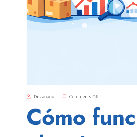
on
Drizariano
Comments Off
El
Cómo func
algoritmo
de
MELI
no
funciona