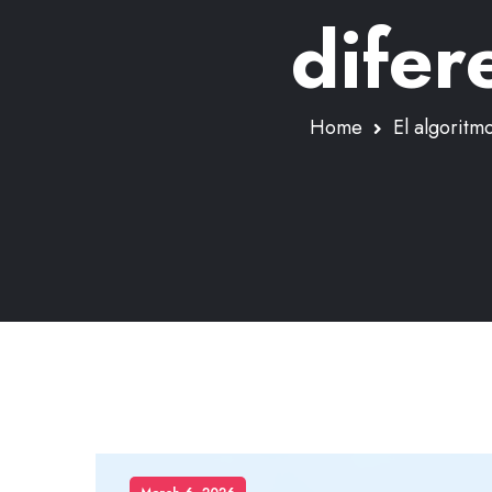
difer
Home
El algoritm