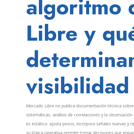
algoritmo
como
el
de
Libre y qu
Amazon.
Entender
la
diferencia
determinan
cambia
todo.
visibilidad
Mercado Libre no publica documentación técnica sobre
sistemáticas, análisis de correlaciones y la observación
es estático: ajusta pesos, incorpora señales nuevas y
su lógica operativa permite tomar decisiones que impac