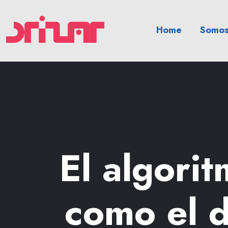
Home
Somos
El algori
como el 