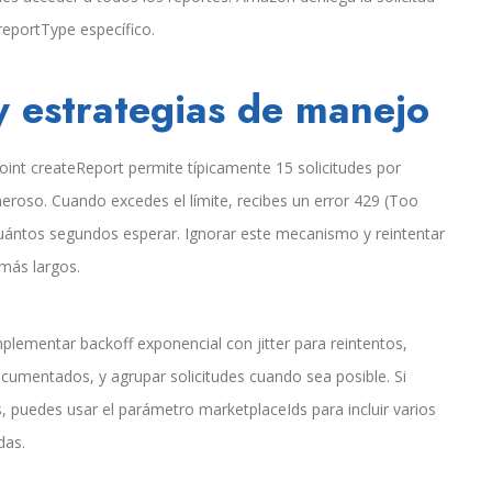
 reportType específico.
 y estrategias de manejo
point createReport permite típicamente 15 solicitudes por
eroso. Cuando excedes el límite, recibes un error 429 (Too
uántos segundos esperar. Ignorar este mecanismo y reintentar
más largos.
lementar backoff exponencial con jitter para reintentos,
documentados, y agrupar solicitudes cuando sea posible. Si
, puedes usar el parámetro marketplaceIds para incluir varios
das.