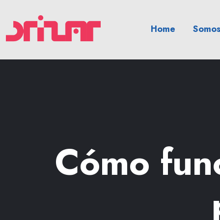
Home
Somos
Cómo func