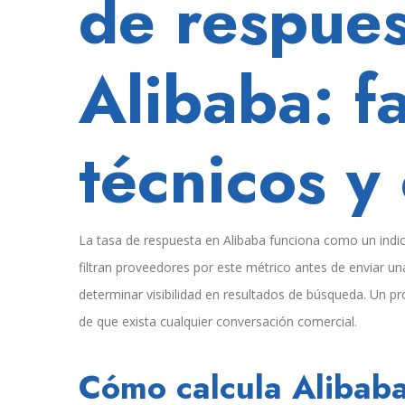
de respues
Alibaba
mata
tu
Alibaba: f
visibilidad.
El
algoritmo
penaliza
técnicos y
la
lentitud.
La tasa de respuesta en Alibaba funciona como un indic
filtran proveedores por este métrico antes de enviar un
determinar visibilidad en resultados de búsqueda. Un p
de que exista cualquier conversación comercial.
Cómo calcula Alibaba