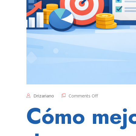
on
Drizariano
Comments Off
Una
Cómo mejor
tasa
de
respuesta
baja
en