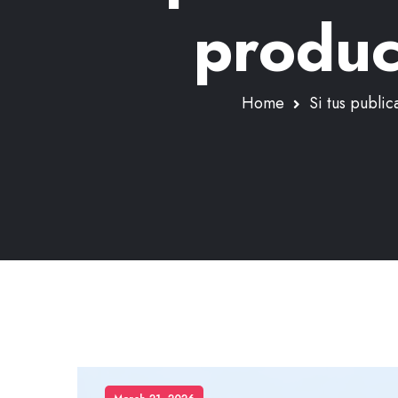
product
Home
Si tus publi