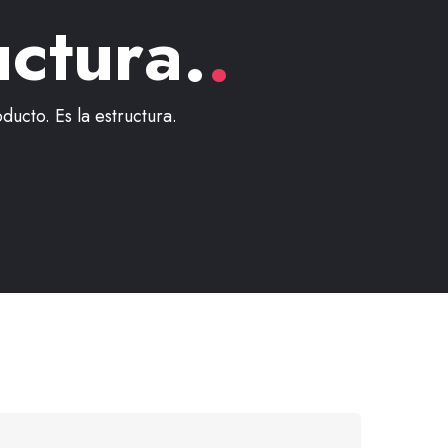
uctura.
.
ucto. Es la estructura.