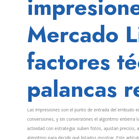
impresion
el
problema
no
Mercado L
es
el
producto.
Es
factores té
la
estructura.
palancas r
Las impresiones son el punto de entrada del embudo en Me
conversiones, y sin conversiones el algoritmo entierra 
actividad con estrategia: suben fotos, ajustan precios, 
algoritmo para decidir qué listados mostrar. Este artí