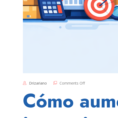
on
Drizariano
Comments Off
Si
Cómo aum
tus
publicaciones
no
generan
impresiones,