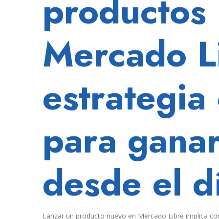
productos
producto
en
MELI
Mercado L
definen
su
trayectoria.
Así
estrategia
se
aprovechan.
para ganar
desde el d
Lanzar un producto nuevo en Mercado Libre implica compe