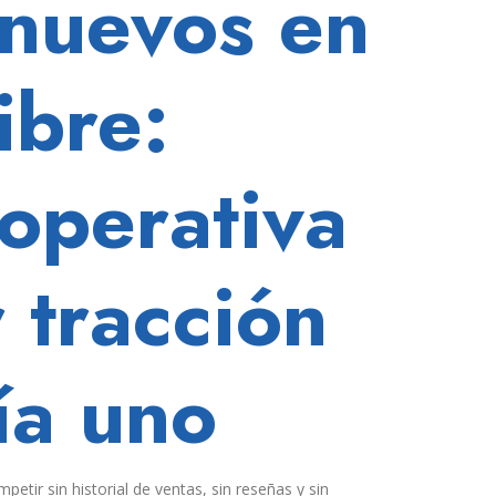
 nuevos en
ibre:
 operativa
 tracción
ía uno
tir sin historial de ventas, sin reseñas y sin