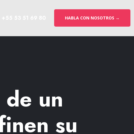
+55 53 51 69 80
HABLA CON NOSOTROS →
s de un
finen su