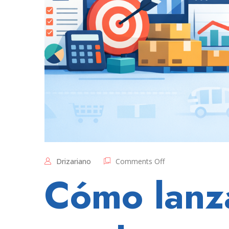
on
Drizariano
Comments Off
Los
Cómo lanz
primeros
7
días
de
un