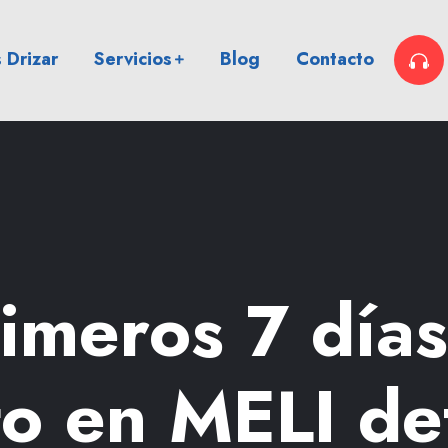
 Drizar
Servicios
Blog
Contacto
imeros 7 día
o en MELI de