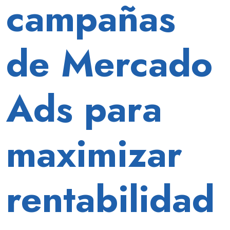
campañas
Los
números
dicen
de Mercado
otra
cosa.
Ads para
maximizar
rentabilidad