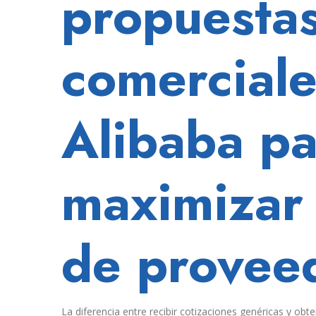
propuesta
diferencia
del
90%
comerciale
de
proveedores
en
Alibaba.
Alibaba pa
maximizar 
de provee
La diferencia entre recibir cotizaciones genéricas y ob