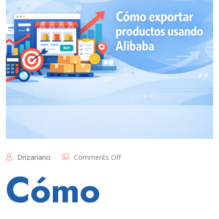
on
Drizariano
Comments Off
Alibaba
Cómo
no
es
solo
captación.
También