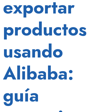
exportar
facilita
la
logística
productos
de
exportación
con
Trade
usando
Assurance
y
Alibaba
Logistics.
Alibaba:
guía